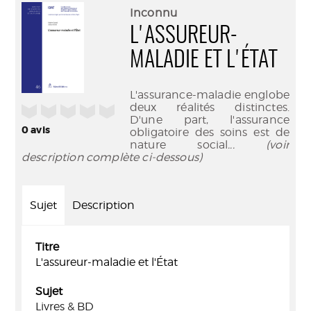
(Nouve
par
Inconnu
fenêtr
mail
L'ASSUREUR-
MALADIE ET L'ÉTAT
L'assurance-maladie englobe
deux réalités distinctes.
/5
D'une part, l'assurance
0
avis
obligatoire des soins est de
nature social
... (voir
description complète ci-dessous)
Sujet
Description
Titre
L'assureur-maladie et l'État
Sujet
Livres & BD