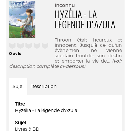
(Nouve
par
Inconnu
fenêtr
mail
HYZÉLIA - LA
LÉGENDE D'AZULA
Throon était heureux et
/5
innocent. Jusqu'à ce qu'un
évènement ne vienne
0
avis
soudain troubler son destin
et emporter la vie de
... (voir
description complète ci-dessous)
Sujet
Description
Titre
Hyzélia - La légende d'Azula
Sujet
Livres & BD