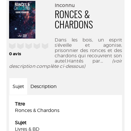
(Nouve
par
Inconnu
fenêtr
mail
RONCES &
CHARDONS
Dans les bois, un esprit
/5
s’éveille et agonise,
prisonnier des ronces et des
0
avis
chardons qui recouvrent son
autel.Hantés par
... (voir
description complète ci-dessous)
Sujet
Description
Titre
Ronces & Chardons
Sujet
Livres & BD