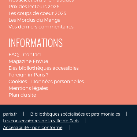
Prix des lecteurs 2026
Les coups de coeur 2025
Les Mordus du Manga
Vos derniers commentaires
INFORMATIONS
FAQ
-
Contact
Magazine EnVue
Des bibliothèques accessibles
Foreign in Paris ?
Cookies
-
Données personnelles
Mentions légales
Plan du site
|
|
paris.fr
Bibliothèques spécialisées et patrimoniales
|
Les conservatoires de la ville de Paris
|
Accessibilité : non conforme