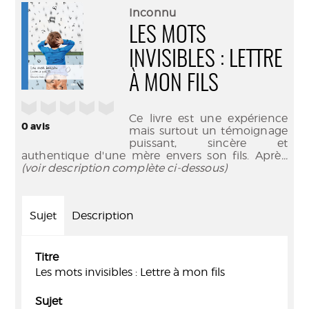
(Nouve
par
Inconnu
fenêtr
mail
LES MOTS
INVISIBLES : LETTRE
À MON FILS
/5
Ce livre est une expérience
0
avis
mais surtout un témoignage
puissant, sincère et
authentique d'une mère envers son fils. Aprè
...
(voir description complète ci-dessous)
Sujet
Description
Titre
Les mots invisibles : Lettre à mon fils
Sujet