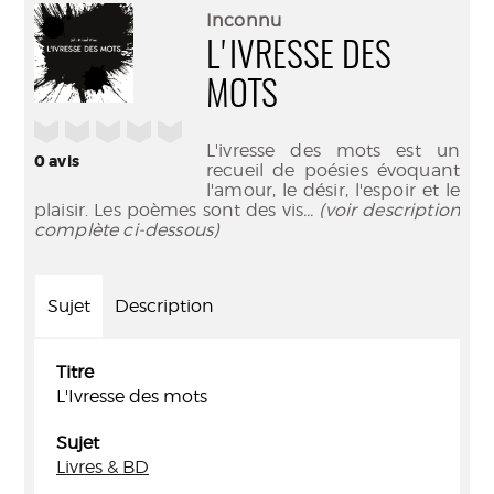
(Nouve
par
Inconnu
fenêtr
mail
L'IVRESSE DES
MOTS
/5
L'ivresse des mots est un
0
avis
recueil de poésies évoquant
l'amour, le désir, l'espoir et le
plaisir. Les poèmes sont des vis
... (voir description
complète ci-dessous)
Sujet
Description
Titre
L'Ivresse des mots
Sujet
Livres & BD