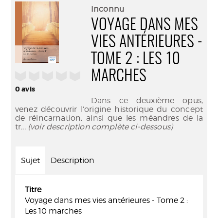
(Nouve
par
Inconnu
fenêtr
mail
VOYAGE DANS MES
VIES ANTÉRIEURES -
TOME 2 : LES 10
MARCHES
/5
0
avis
Dans ce deuxième opus,
venez découvrir l’origine historique du concept
de réincarnation, ainsi que les méandres de la
tr
... (voir description complète ci-dessous)
Sujet
Description
Titre
Voyage dans mes vies antérieures - Tome 2 :
Les 10 marches