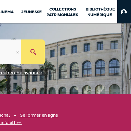
COLLECTIONS
BIBLIOTHÈQUE
CINÉMA
JEUNESSE
PATRIMONIALES
NUMÉRIQUE
Recherche avancée
achat
Se former en ligne
infolettres