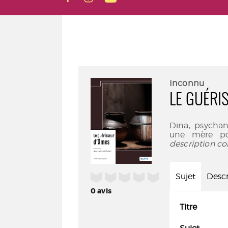
Inconnu
LE GUÉRI
Dina, psychan
une mère pos
description co
/5
Sujet
Descr
0
avis
Titre