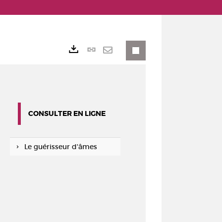
Lien
Exports
permanent
Envoyer
(Nouvelle
par
fenêtre)
mail
CONSULTER EN LIGNE
Le guérisseur d'âmes