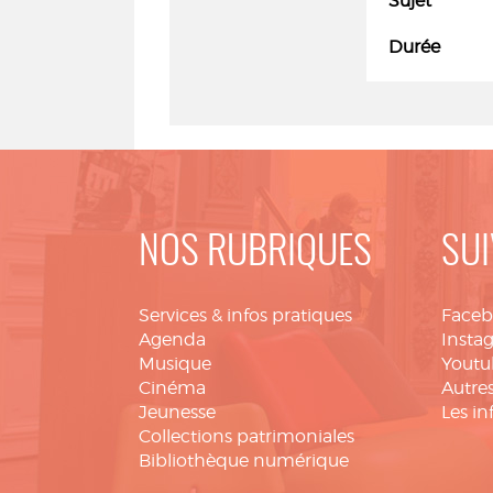
Sujet
Durée
NOS RUBRIQUES
SUI
Services & infos pratiques
Face
Agenda
Insta
Musique
Youtu
Cinéma
Autres
Jeunesse
Les in
Collections patrimoniales
Bibliothèque numérique