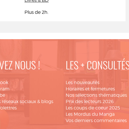
Livres & BD
Plus de 2h.
VEZ NOUS !
LES + CONSULTÉ
book
Les nouveautés
gram
Horaires et fermetures
be
Nos sélections thématiques
 réseaux sociaux & blogs
Prix des lecteurs 2026
folettres
Les coups de coeur 2025
Les Mordus du Manga
Vos derniers commentaires