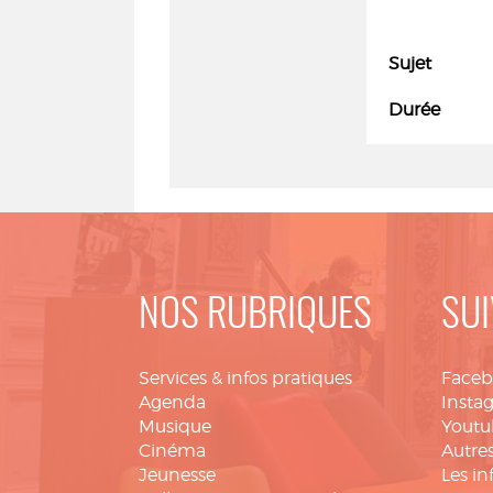
Sujet
Durée
NOS RUBRIQUES
SUI
Services & infos pratiques
Face
Agenda
Insta
Musique
Youtu
Cinéma
Autres
Jeunesse
Les in