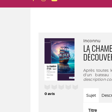
Inconnu
LA CHAMBR
DÉCOUVE
Après toutes 
d’un bateau 
description co
/5
0
avis
Sujet
Descr
Titre