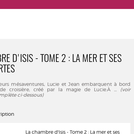
E D'ISIS - TOME 2 : LA MER ET SES
RTES
leurs mésaventures, Lucie et Jean embarquent à bord
de croisière, créé par la magie de Lucie.À
... (voir
mplète ci-dessous)
iption
La chambre d'Isis - Tome 2 : La mer et ses