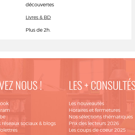
découvertes
Livres & BD
Plus de 2h.
VEZ NOUS !
LES + CONSULTÉ
book
Les nouveautés
gram
Horaires et fermetures
be
Nos sélections thématiques
 réseaux sociaux & blogs
Prix des lecteurs 2026
folettres
Les coups de coeur 2025