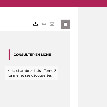
Lien
Exports
permanent
Envoyer
(Nouvelle
par
fenêtre)
mail
CONSULTER EN LIGNE
La chambre d'Isis - Tome 2
: La mer et ses découvertes