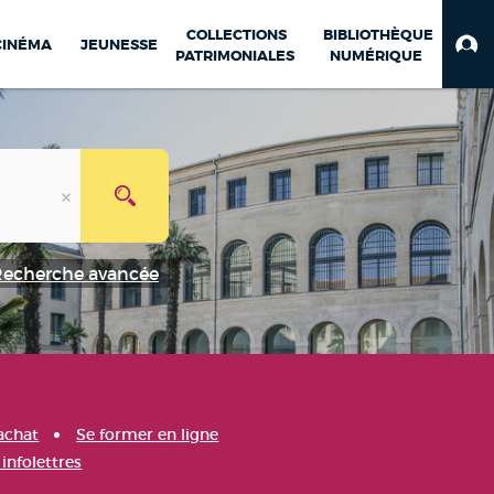
COLLECTIONS
BIBLIOTHÈQUE
CINÉMA
JEUNESSE
PATRIMONIALES
NUMÉRIQUE
Recherche avancée
achat
Se former en ligne
infolettres