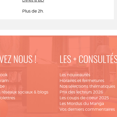
Livres & BD
Plus de 2h.
VEZ NOUS !
LES + CONSULTÉ
book
Les nouveautés
gram
Horaires et fermetures
be
Nos sélections thématiques
 réseaux sociaux & blogs
Prix des lecteurs 2026
folettres
Les coups de coeur 2025
Les Mordus du Manga
Vos derniers commentaires