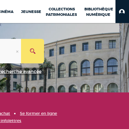
COLLECTIONS
BIBLIOTHÈQUE
CINÉMA
JEUNESSE
PATRIMONIALES
NUMÉRIQUE
Recherche avancée
achat
Se former en ligne
infolettres