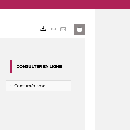
Lien
Exports
permanent
Envoyer
(Nouvelle
par
fenêtre)
mail
CONSULTER EN LIGNE
Consumérisme