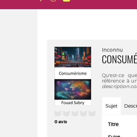
Inconnu
CONSUMÉ
Qu'est-ce qu
référence à u
description co
Sujet
Descr
/5
0
avis
Titre