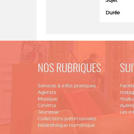
Sujet
Durée
NOS RUBRIQUES
SUI
Services & infos pratiques
Face
Agenda
Insta
Musique
Youtu
Cinéma
Autres
Jeunesse
Les in
Collections patrimoniales
Bibliothèque numérique