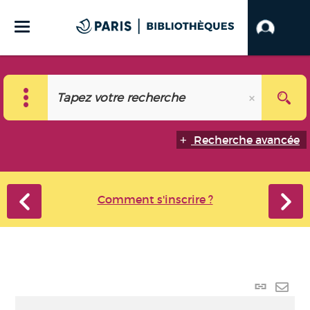
Recherche avancée
Comment s'inscrire ?
Lien
perma
Envo