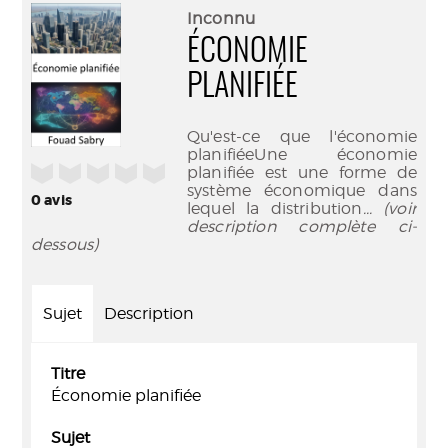
(Nouve
par
Inconnu
fenêtr
mail
ÉCONOMIE
PLANIFIÉE
Qu'est-ce que l'économie
planifiéeUne économie
/5
planifiée est une forme de
système économique dans
0
avis
lequel la distribution
... (voir
description complète ci-
dessous)
Sujet
Description
Titre
Économie planifiée
Sujet