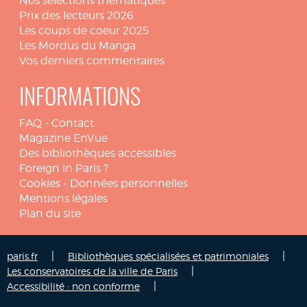
Nos sélections thématiques
Prix des lecteurs 2026
Les coups de coeur 2025
Les Mordus du Manga
Vos derniers commentaires
INFORMATIONS
FAQ
-
Contact
Magazine EnVue
Des bibliothèques accessibles
Foreign in Paris ?
Cookies
-
Données personnelles
Mentions légales
Plan du site
|
|
paris.fr
Bibliothèques spécialisées et patrimoniales
|
Les conservatoires de la ville de Paris
|
Accessibilité : non conforme