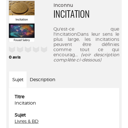
(Nouve
par
Inconnu
fenêtr
mail
INCITATION
Qu'est-ce que
l'incitationDans leur sens le
plus large, les incitations
peuvent être définies
/5
comme tout ce qui
encourag
... (voir description
0
avis
complète ci-dessous)
Sujet
Description
Titre
Incitation
Sujet
Livres & BD