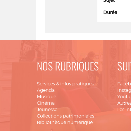
Sujet
Durée
NOS RUBRIQUES
SUI
Services & infos pratiques
Face
Agenda
Insta
Musique
Youtu
Cinéma
Autres
Jeunesse
Les in
Collections patrimoniales
Bibliothèque numérique