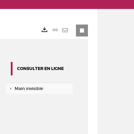
Lien
Exports
permanent
Envoyer
(Nouvelle
par
fenêtre)
mail
CONSULTER EN LIGNE
Main invisible