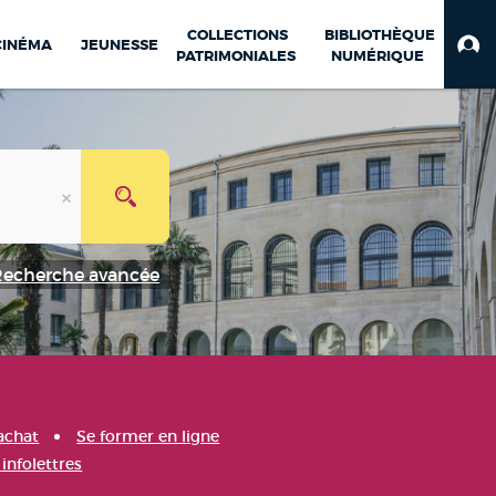
COLLECTIONS
BIBLIOTHÈQUE
CINÉMA
JEUNESSE
PATRIMONIALES
NUMÉRIQUE
Recherche avancée
achat
Se former en ligne
infolettres