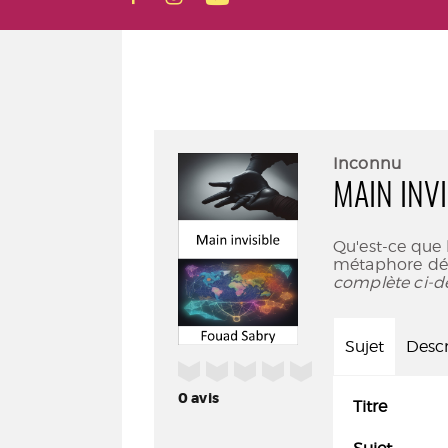
Inconnu
MAIN INVI
Qu'est-ce que l
métaphore dé
complète ci-d
Sujet
Descr
/5
0
avis
Titre