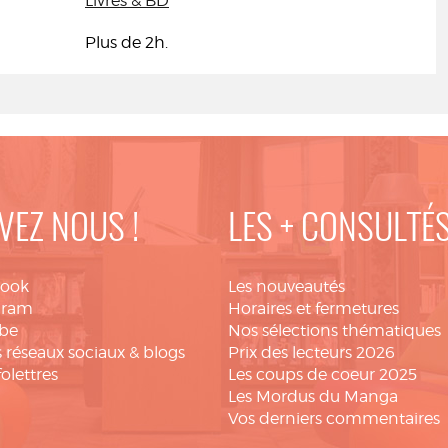
Livres & BD
Plus de 2h.
VEZ NOUS !
LES + CONSULTÉ
book
Les nouveautés
gram
Horaires et fermetures
be
Nos sélections thématiques
 réseaux sociaux & blogs
Prix des lecteurs 2026
folettres
Les coups de coeur 2025
Les Mordus du Manga
Vos derniers commentaires