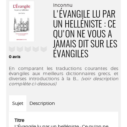
(Nouve
par
Inconnu
fenêtr
mail
L'ÉVANGILE LU PAR
UN HELLÉNISTE : CE
QU'ON NE VOUS A
JAMAIS DIT SUR LES
/5
ÉVANGILES
0
avis
En comparant les traductions courantes des
évangiles aux meilleurs dictionnaires grecs, et
diverses introductions à la B
... (voir description
complète ci-dessous)
Sujet
Description
Titre
L'Évangile lu par un helléniste : Ce qu'on ne