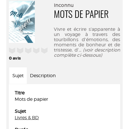
(Nouve
par
Inconnu
fenêtr
mail
MOTS DE PAPIER
Vivre et écrire s’apparente à
un voyage à travers des
tourbillons d’émotions, des
moments de bonheur et de
/5
tristesse, d’
... (voir description
complète ci-dessous)
0
avis
Sujet
Description
Titre
Mots de papier
Sujet
Livres & BD