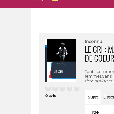
Inconnu
LE CRI :
DE COEU
Tout commen
femmes.Sans le
description co
/5
0
avis
Sujet
Descr
Titre