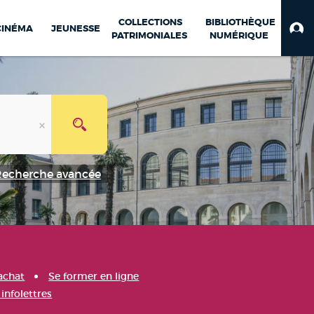
COLLECTIONS
BIBLIOTHÈQUE
CINÉMA
JEUNESSE
PATRIMONIALES
NUMÉRIQUE
Recherche avancée
achat
Se former en ligne
infolettres