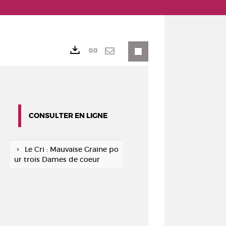
Lien
Exports
permanent
Envoyer
(Nouvelle
par
fenêtre)
mail
CONSULTER EN LIGNE
Le Cri : Mauvaise Graine po
ur trois Dames de coeur