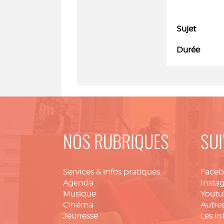
Sujet
Durée
NOS RUBRIQUES
SUI
Services & infos pratiques
Face
Agenda
Insta
Musique
Youtu
Cinéma
Autres
Jeunesse
Les in