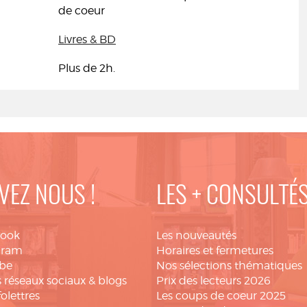
de coeur
Livres & BD
Plus de 2h.
VEZ NOUS !
LES + CONSULTÉ
book
Les nouveautés
gram
Horaires et fermetures
be
Nos sélections thématiques
 réseaux sociaux & blogs
Prix des lecteurs 2026
folettres
Les coups de coeur 2025