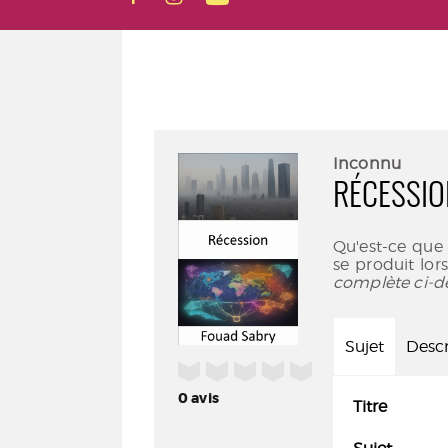
Inconnu
RÉCESSIO
Qu'est-ce que
se produit lors
complète ci-d
Sujet
Descr
/5
0
avis
Titre