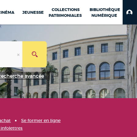
COLLECTIONS
BIBLIOTHÈQUE
CINÉMA
JEUNESSE
PATRIMONIALES
NUMÉRIQUE
Recherche avancée
achat
Se former en ligne
infolettres