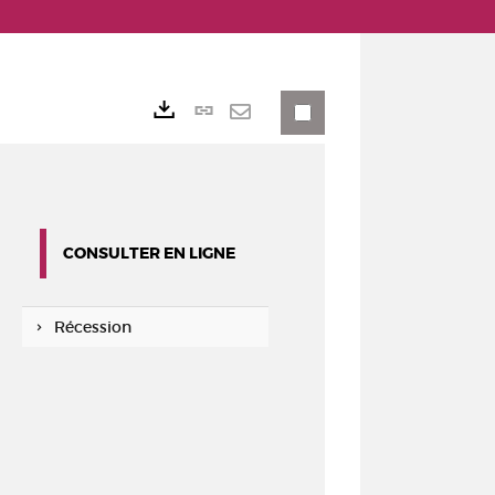
Lien
Exports
permanent
Envoyer
(Nouvelle
par
fenêtre)
mail
CONSULTER EN LIGNE
Récession