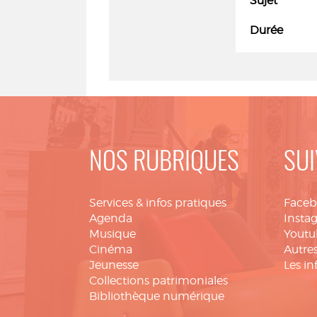
Sujet
Durée
NOS RUBRIQUES
SUI
Services & infos pratiques
Face
Agenda
Insta
Musique
Youtu
Cinéma
Autres
Jeunesse
Les in
Collections patrimoniales
Bibliothèque numérique