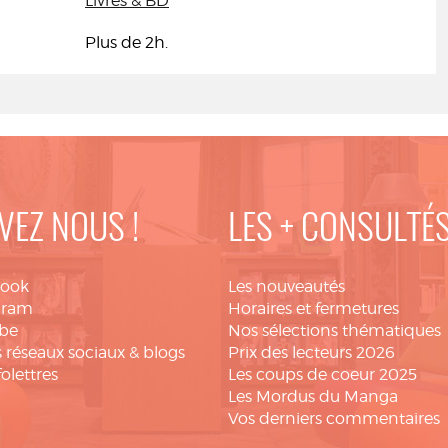
Livres & BD
Plus de 2h.
VEZ NOUS !
LES + CONSULTÉ
book
Les nouveautés
gram
Horaires et fermetures
be
Nos sélections thématiques
 réseaux sociaux & blogs
Prix des lecteurs 2026
folettres
Les coups de coeur 2025
Les Mordus du Manga
Vos derniers commentaires