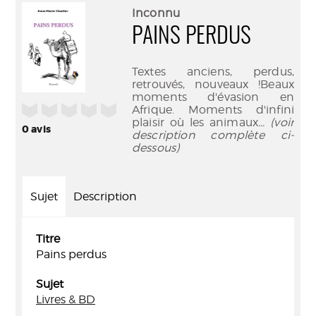
(Nouve
par
Inconnu
fenêtr
mail
PAINS PERDUS
Textes anciens, perdus,
retrouvés, nouveaux !Beaux
moments d'évasion en
/5
Afrique. Moments d'infini
plaisir où les animaux
... (voir
0
avis
description complète ci-
dessous)
Sujet
Description
Titre
Pains perdus
Sujet
Livres & BD