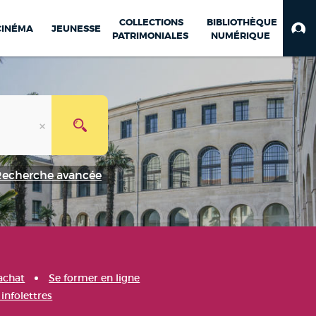
COLLECTIONS
BIBLIOTHÈQUE
CINÉMA
JEUNESSE
PATRIMONIALES
NUMÉRIQUE
Recherche avancée
achat
Se former en ligne
infolettres