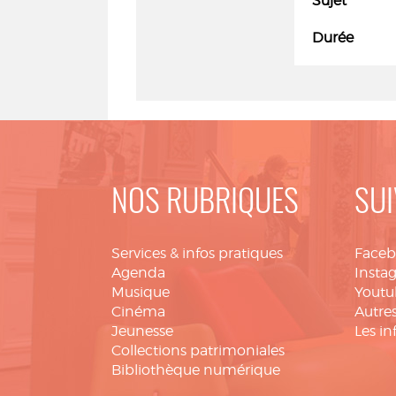
Sujet
Durée
NOS RUBRIQUES
SUI
Services & infos pratiques
Face
Agenda
Insta
Musique
Youtu
Cinéma
Autres
Jeunesse
Les in
Collections patrimoniales
Bibliothèque numérique