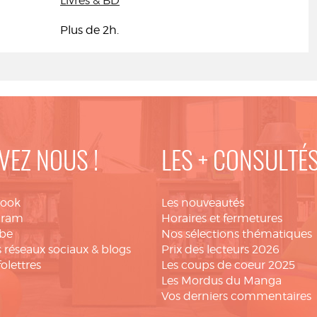
Livres & BD
Plus de 2h.
VEZ NOUS !
LES + CONSULTÉ
book
Les nouveautés
gram
Horaires et fermetures
be
Nos sélections thématiques
 réseaux sociaux & blogs
Prix des lecteurs 2026
folettres
Les coups de coeur 2025
Les Mordus du Manga
Vos derniers commentaires