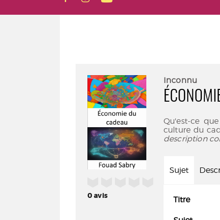
Inconnu
ÉCONOMI
Qu'est-ce qu
culture du ca
description co
Sujet
Descr
/5
0
avis
Titre