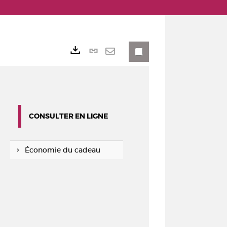
Lien
Exports
permanent
Envoyer
(Nouvelle
par
fenêtre)
mail
CONSULTER EN LIGNE
Économie du cadeau