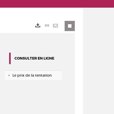
Lien
Exports
permanent
Envoyer
(Nouvelle
par
fenêtre)
mail
CONSULTER EN LIGNE
Le prix de la tentation