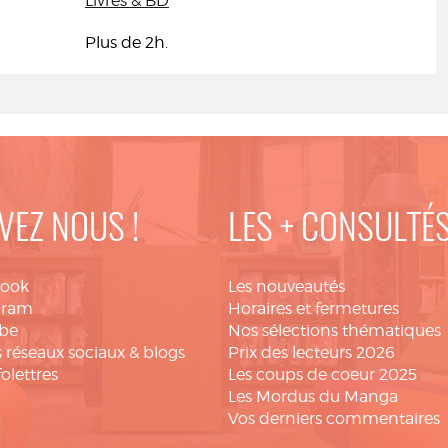
Livres & BD
Plus de 2h.
VEZ NOUS !
LES + CONSULTÉ
book
Les nouveautés
gram
Horaires et fermetures
be
Nos sélections thématiques
 réseaux sociaux & blogs
Prix des lecteurs 2026
folettres
Les coups de coeur 2025
Les Mordus du Manga
Vos derniers commentaires