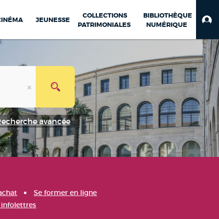
COLLECTIONS
BIBLIOTHÈQUE
CINÉMA
JEUNESSE
PATRIMONIALES
NUMÉRIQUE
Recherche avancée
achat
Se former en ligne
infolettres