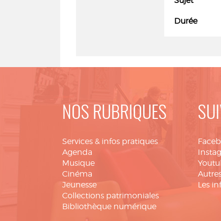
Sujet
Durée
NOS RUBRIQUES
SUI
Services & infos pratiques
Face
Agenda
Insta
Musique
Youtu
Cinéma
Autres
Jeunesse
Les in
Collections patrimoniales
Bibliothèque numérique