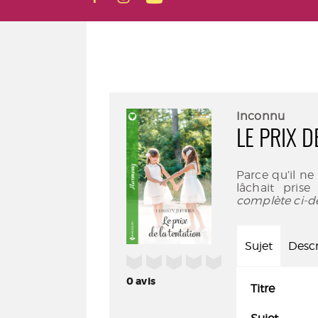
Inconnu
LE PRIX D
Parce qu’il ne 
lâchait prise
complète ci-d
Sujet
Descr
/5
0
avis
Titre