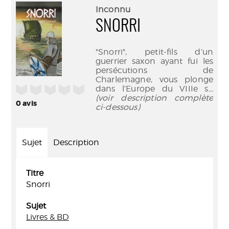
(Nouve
par
Inconnu
fenêtr
mail
SNORRI
"Snorri", petit-fils d’un
guerrier saxon ayant fui les
persécutions de
Charlemagne, vous plonge
/5
dans l’Europe du VIIIe s
...
(voir description complète
0
avis
ci-dessous)
Sujet
Description
Titre
Snorri
Sujet
Livres & BD