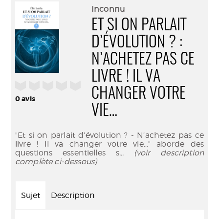
(Nouve
par
Inconnu
fenêtr
mail
ET SI ON PARLAIT
D’ÉVOLUTION ? :
N’ACHETEZ PAS CE
LIVRE ! IL VA
/5
CHANGER VOTRE
0
avis
VIE…
"Et si on parlait d’évolution ? - N’achetez pas ce
livre ! Il va changer votre vie…" aborde des
questions essentielles s
... (voir description
complète ci-dessous)
Sujet
Description