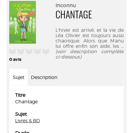
(Nouve
par
Inconnu
fenêtr
mail
CHANTAGE
L'hiver est arrivé, et la vie de
Léa Olivier est toujours aussi
chaotique. Alors que Manu
lui offre enfin son aide, les
...
/5
(voir description complète
ci-dessous)
0
avis
Sujet
Description
Titre
Chantage
Sujet
Livres & BD