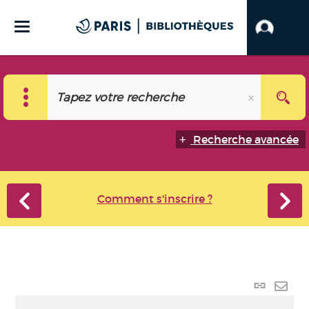
Recherche avancée
Comment s'inscrire ?
Lien
perma
Envo