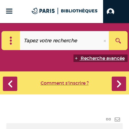
Recherche avancée
Comment s'inscrire ?
Lien
perma
Envo