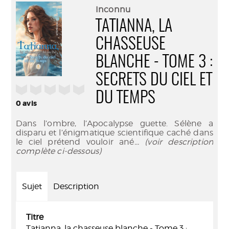
(Nouve
par
Inconnu
fenêtr
mail
TATIANNA, LA
CHASSEUSE
BLANCHE - TOME 3 :
SECRETS DU CIEL ET
/5
DU TEMPS
0
avis
Dans l’ombre, l’Apocalypse guette. Sélène a
disparu et l’énigmatique scientifique caché dans
le ciel prétend vouloir ané
... (voir description
complète ci-dessous)
Sujet
Description
Titre
Tatianna, la chasseuse blanche - Tome 3 :