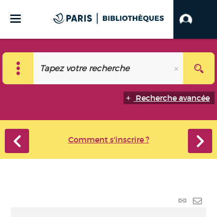
Recherche avancée
Comment s'inscrire ?
Lien
perma
Envo