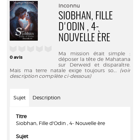
(Nouve
par
Inconnu
fenêtr
mail
SIOBHAN, FILLE
D'ODIN , 4-
NOUVELLE ÈRE
/5
Ma mission était simple :
0
avis
déposer la tête de Mahatana
sur Derweid et disparaître.
Mais ma terre natale exige toujours so
... (voir
description complète ci-dessous)
Sujet
Description
Titre
Siobhan, Fille d'Odin , 4- Nouvelle ère
Sujet