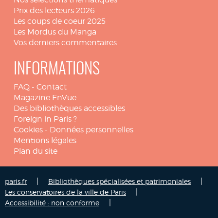
Prix des lecteurs 2026
Les coups de coeur 2025
Les Mordus du Manga
Vos derniers commentaires
INFORMATIONS
FAQ
-
Contact
Magazine EnVue
Des bibliothèques accessibles
Foreign in Paris ?
Cookies
-
Données personnelles
Mentions légales
Plan du site
|
|
paris.fr
Bibliothèques spécialisées et patrimoniales
|
Les conservatoires de la ville de Paris
|
Accessibilité : non conforme