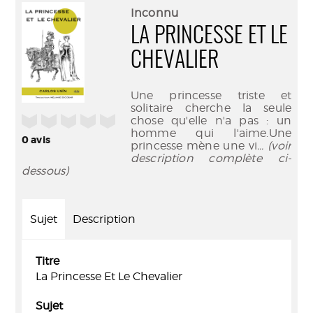
(Nouve
par
Inconnu
fenêtr
mail
LA PRINCESSE ET LE
CHEVALIER
Une princesse triste et
solitaire cherche la seule
/5
chose qu'elle n'a pas : un
homme qui l'aime.Une
0
avis
princesse mène une vi
... (voir
description complète ci-
dessous)
Sujet
Description
Titre
La Princesse Et Le Chevalier
Sujet