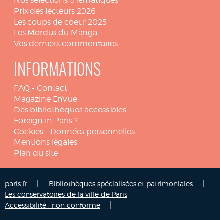
Nos sélections thématiques
Prix des lecteurs 2026
Les coups de coeur 2025
Les Mordus du Manga
Vos derniers commentaires
INFORMATIONS
FAQ
-
Contact
Magazine EnVue
Des bibliothèques accessibles
Foreign in Paris ?
Cookies
-
Données personnelles
Mentions légales
Plan du site
|
|
paris.fr
Bibliothèques spécialisées et patrimoniales
|
Les conservatoires de la ville de Paris
|
Accessibilité : non conforme