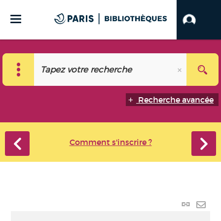
Recherche avancée
Comment s'inscrire ?
Lien
perma
Envo