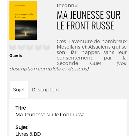
(Nouve
par
Inconnu
fenêtr
mail
MA JEUNESSE SUR
LE FRONT RUSSE
C'est l'aventure de nombreux
/5
Mosellans et Alsaciens qui se
sont fait happer, sans leur
0
avis
consentement, par la
Seconde Guer
... (voir
description complète ci-dessous)
Sujet
Description
Titre
Ma Jeunesse sur le front russe
Sujet
Livres & BD