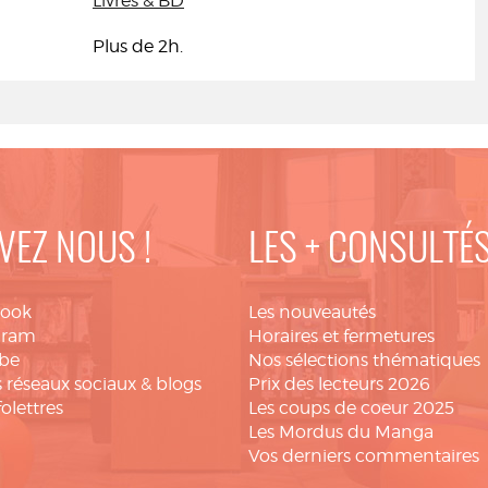
Livres & BD
Plus de 2h.
VEZ NOUS !
LES + CONSULTÉ
book
Les nouveautés
gram
Horaires et fermetures
be
Nos sélections thématiques
 réseaux sociaux & blogs
Prix des lecteurs 2026
folettres
Les coups de coeur 2025
Les Mordus du Manga
Vos derniers commentaires