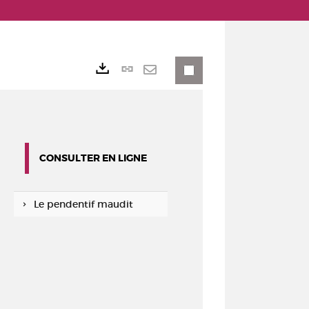
Lien
Exports
permanent
Envoyer
(Nouvelle
par
fenêtre)
mail
CONSULTER EN LIGNE
Le pendentif maudit