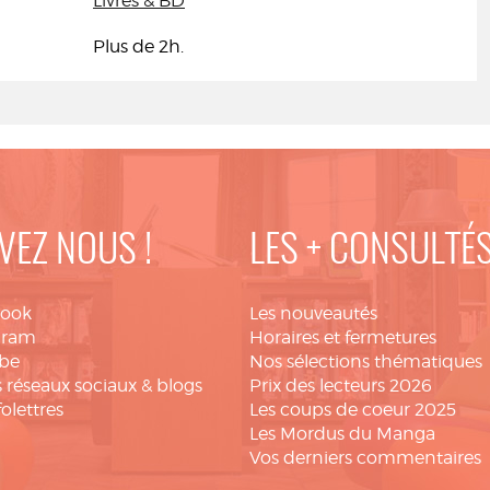
Livres & BD
Plus de 2h.
VEZ NOUS !
LES + CONSULTÉ
book
Les nouveautés
gram
Horaires et fermetures
be
Nos sélections thématiques
 réseaux sociaux & blogs
Prix des lecteurs 2026
folettres
Les coups de coeur 2025
Les Mordus du Manga
Vos derniers commentaires