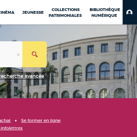
COLLECTIONS
BIBLIOTHÈQUE
CINÉMA
JEUNESSE
PATRIMONIALES
NUMÉRIQUE
Recherche avancée
achat
Se former en ligne
infolettres