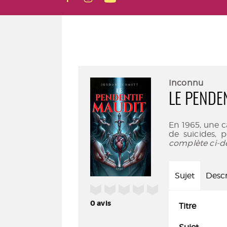
Inconnu
LE PENDE
En 1965, une c
de suicides, p
complète ci-d
Sujet
Descr
/5
0
avis
Titre