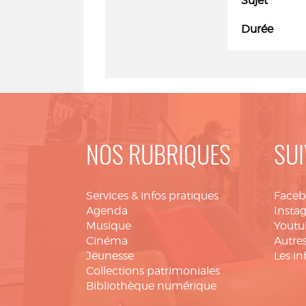
Sujet
Durée
NOS RUBRIQUES
SUI
Services & infos pratiques
Face
Agenda
Insta
Musique
Youtu
Cinéma
Autres
Jeunesse
Les in
Collections patrimoniales
Bibliothèque numérique