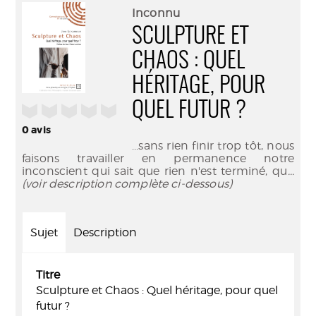
(Nouve
par
Inconnu
fenêtr
mail
SCULPTURE ET
CHAOS : QUEL
HÉRITAGE, POUR
QUEL FUTUR ?
/5
0
avis
...sans rien finir trop tôt, nous
faisons travailler en permanence notre
inconscient qui sait que rien n'est terminé, qu
...
(voir description complète ci-dessous)
Sujet
Description
Titre
Sculpture et Chaos : Quel héritage, pour quel
futur ?