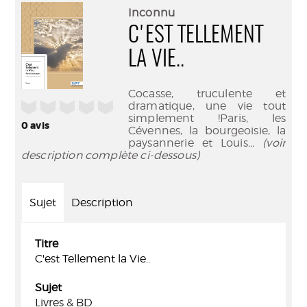
(Nouve
par
Inconnu
fenêtr
mail
C'EST TELLEMENT
LA VIE..
Cocasse, truculente et
/5
dramatique, une vie tout
simplement !Paris, les
0
avis
Cévennes, la bourgeoisie, la
paysannerie et Louis
... (voir
description complète ci-dessous)
Sujet
Description
Titre
C'est Tellement la Vie..
Sujet
Livres & BD