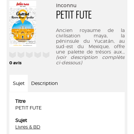
(Nouve
par
Inconnu
fenêtr
mail
PETIT FUTE
Ancien royaume de la
civilisation maya, la
péninsule du Yucatán, au
sud-est du Mexique, offre
une palette de trésors aux
...
/5
(voir description complète
ci-dessous)
0
avis
Sujet
Description
Titre
PETIT FUTE
Sujet
Livres & BD