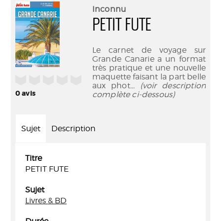
(Nouve
par
Inconnu
fenêtr
mail
PETIT FUTE
Le carnet de voyage sur
Grande Canarie a un format
très pratique et une nouvelle
maquette faisant la part belle
/5
aux phot
... (voir description
0
avis
complète ci-dessous)
Sujet
Description
Titre
PETIT FUTE
Sujet
Livres & BD