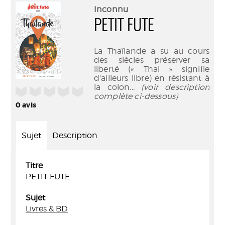
(Nouve
par
Inconnu
fenêtr
mail
PETIT FUTE
La Thaïlande a su au cours
des siècles préserver sa
liberté (« Thai » signifie
d'ailleurs libre) en résistant à
la colon
... (voir description
/5
complète ci-dessous)
0
avis
Sujet
Description
Titre
PETIT FUTE
Sujet
Livres & BD