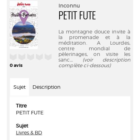
(Nouve
par
Inconnu
fenêtr
mail
PETIT FUTE
La montagne douce invite à
la promenade et à la
méditation. A Lourdes,
centre mondial de
pèlerinages, on visite les
/5
sanc
... (voir description
complète ci-dessous)
0
avis
Sujet
Description
Titre
PETIT FUTE
Sujet
Livres & BD