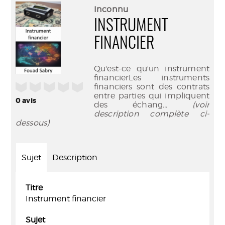
(Nouve
par
Inconnu
fenêtr
mail
INSTRUMENT
FINANCIER
Qu'est-ce qu'un instrument
financierLes instruments
/5
financiers sont des contrats
entre parties qui impliquent
0
avis
des échang
... (voir
description complète ci-
dessous)
Sujet
Description
Titre
Instrument financier
Sujet