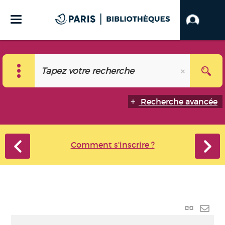
Recherche avancée
Comment s'inscrire ?
Lien
perma
Envo