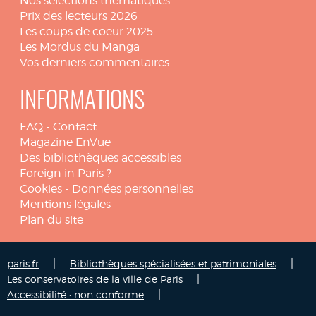
Nos sélections thématiques
Prix des lecteurs 2026
Les coups de coeur 2025
Les Mordus du Manga
Vos derniers commentaires
INFORMATIONS
FAQ
-
Contact
Magazine EnVue
Des bibliothèques accessibles
Foreign in Paris ?
Cookies
-
Données personnelles
Mentions légales
Plan du site
|
|
paris.fr
Bibliothèques spécialisées et patrimoniales
|
Les conservatoires de la ville de Paris
|
Accessibilité : non conforme