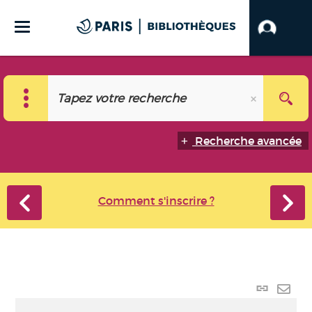
Recherche avancée
Comment s'inscrire ?
Lien
perma
Envo