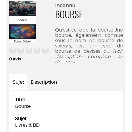
(Nouve
par
Inconnu
fenêtr
mail
BOURSE
Qu'est-ce que la bourseUne
bourse, également connue
sous le nom de bourse de
valeurs, est un type de
/5
bourse de devises q
... (voir
description complète ci-
0
avis
dessous)
Sujet
Description
Titre
Bourse
Sujet
Livres & BD