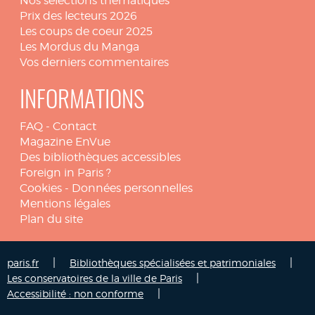
Nos sélections thématiques
Prix des lecteurs 2026
Les coups de coeur 2025
Les Mordus du Manga
Vos derniers commentaires
INFORMATIONS
FAQ
-
Contact
Magazine EnVue
Des bibliothèques accessibles
Foreign in Paris ?
Cookies
-
Données personnelles
Mentions légales
Plan du site
|
|
paris.fr
Bibliothèques spécialisées et patrimoniales
|
Les conservatoires de la ville de Paris
|
Accessibilité : non conforme