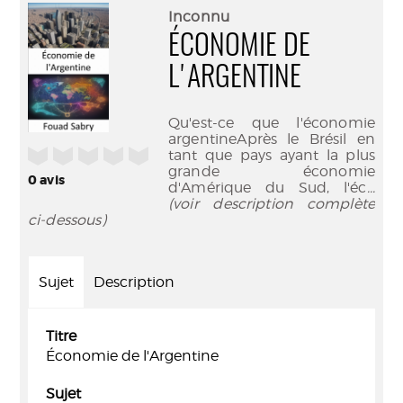
(Nouve
par
Inconnu
fenêtr
mail
ÉCONOMIE DE
L'ARGENTINE
Qu'est-ce que l'économie
argentineAprès le Brésil en
/5
tant que pays ayant la plus
grande économie
0
avis
d'Amérique du Sud, l'éc
...
(voir description complète
ci-dessous)
Sujet
Description
Titre
Économie de l'Argentine
Sujet