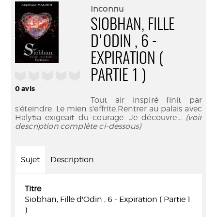
(Nouve
par
Inconnu
fenêtr
mail
SIOBHAN, FILLE
D'ODIN , 6 -
EXPIRATION (
PARTIE 1 )
/5
0
avis
Tout air inspiré finit par
s'éteindre. Le mien s'effrite.Rentrer au palais avec
Halytia exigeait du courage. Je découvre
... (voir
description complète ci-dessous)
Sujet
Description
Titre
Siobhan, Fille d'Odin , 6 - Expiration ( Partie 1
)