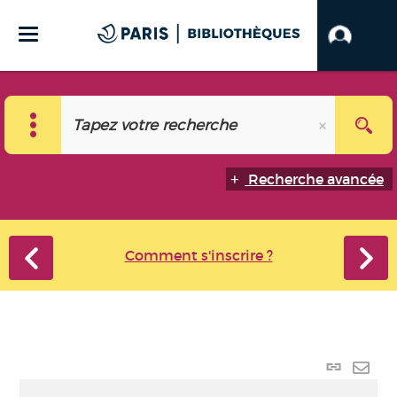
Recherche avancée
Comment s'inscrire ?
Lien
perma
Envo