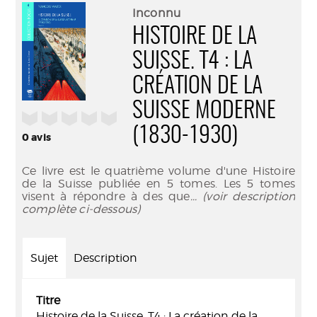
(Nouve
par
Inconnu
fenêtr
mail
HISTOIRE DE LA
SUISSE. T4 : LA
CRÉATION DE LA
SUISSE MODERNE
/5
(1830-1930)
0
avis
Ce livre est le quatrième volume d'une Histoire
de la Suisse publiée en 5 tomes. Les 5 tomes
visent à répondre à des que
... (voir description
complète ci-dessous)
Sujet
Description
Titre
Histoire de la Suisse. T4 : La création de la