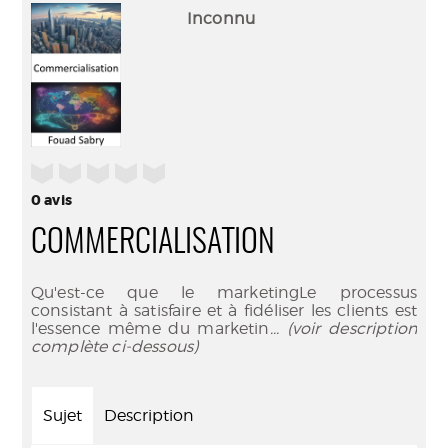
(Nouve
par
Inconnu
fenêtr
mail
/5
0
avis
COMMERCIALISATION
Qu'est-ce que le marketingLe processus
consistant à satisfaire et à fidéliser les clients est
l'essence même du marketin
... (voir description
complète ci-dessous)
Sujet
Description