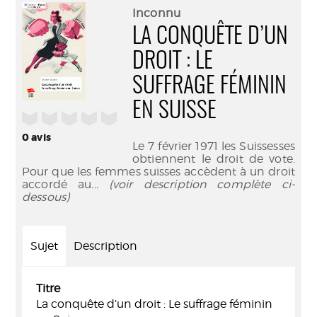
(Nouve
par
Inconnu
fenêtr
mail
LA CONQUÊTE D’UN
DROIT : LE
SUFFRAGE FÉMININ
EN SUISSE
/5
0
avis
Le 7 février 1971 les Suissesses
obtiennent le droit de vote.
Pour que les femmes suisses accèdent à un droit
accordé au
... (voir description complète ci-
dessous)
Sujet
Description
Titre
La conquête d’un droit : Le suffrage féminin