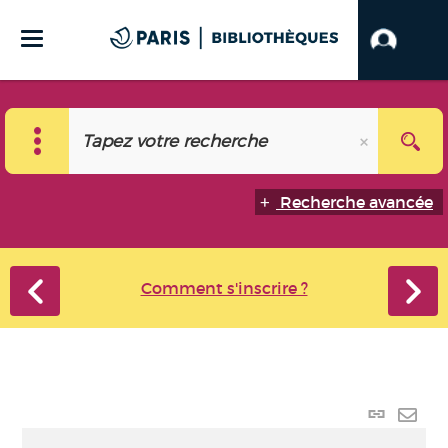
Recherche avancée
Comment s'inscrire ?
Lien
perma
Envo