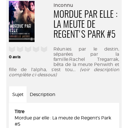
(Nouve
par
Inconnu
fenêtr
mail
MORDUE PAR ELLE :
LA MEUTE DE
REGENT'S PARK #5
/5
Réunies par le destin,
séparées par la
0
avis
famille.Rachel Tregarrak,
bêta de la meute Penwith et
fille de l’alpha, s’est tou
... (voir description
complète ci-dessous)
Sujet
Description
Titre
Mordue par elle : La meute de Regent's Park
#5