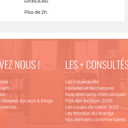
Livres & BD
Plus de 2h.
VEZ NOUS !
LES + CONSULTÉ
book
Les nouveautés
gram
Horaires et fermetures
be
Nos sélections thématiques
 réseaux sociaux & blogs
Prix des lecteurs 2026
folettres
Les coups de coeur 2025
Les Mordus du Manga
Vos derniers commentaires