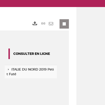
Lien
Exports
permanent
Envoyer
(Nouvelle
par
fenêtre)
mail
CONSULTER EN LIGNE
ITALIE DU NORD 2019 Peti
t Futé