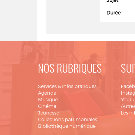
Sujet
Durée
NOS RUBRIQUES
SUI
Services & infos pratiques
Face
Agenda
Insta
Musique
Youtu
Cinéma
Autres
Jeunesse
Les in
Collections patrimoniales
Bibliothèque numérique