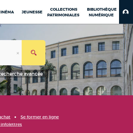
COLLECTIONS
BIBLIOTHÈQUE
CINÉMA
JEUNESSE
PATRIMONIALES
NUMÉRIQUE
Recherche avancée
achat
Se former en ligne
infolettres