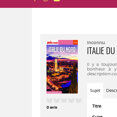
Inconnu
ITALIE DU
Il y a toujou
bonheur à y 
description co
Sujet
Descr
/5
Titre
0
avis