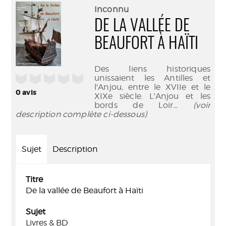
(Nouve
par
Inconnu
fenêtr
mail
DE LA VALLÉE DE
BEAUFORT À HAÏTI
Des liens historiques
/5
unissaient les Antilles et
l'Anjou, entre le XVIIe et le
0
avis
XIXe siècle. L'Anjou et les
bords de Loir
... (voir
description complète ci-dessous)
Sujet
Description
Titre
De la vallée de Beaufort à Haïti
Sujet
Livres & BD