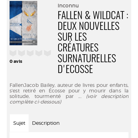
(Nouve
par
Inconnu
fenêtr
mail
FALLEN & WILDCAT :
DEUX NOUVELLES
SUR LES
CRÉATURES
/5
SURNATURELLES
0
avis
D'ECOSSE
FallenJacob Bailey, auteur de livres pour enfants,
s’est retiré en Écosse pour y mourir dans la
solitude, tourmenté par
... (voir description
complète ci-dessous)
Sujet
Description