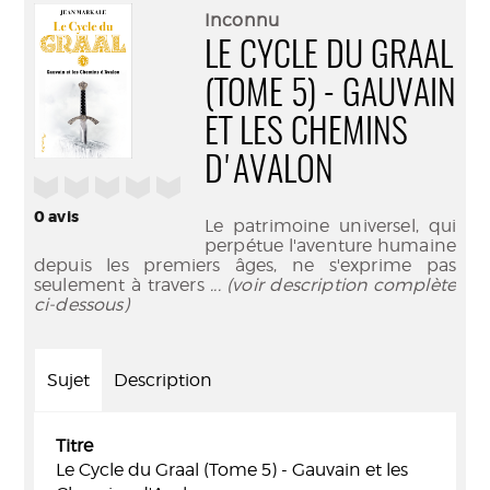
(Nouve
par
Inconnu
fenêtr
mail
LE CYCLE DU GRAAL
(TOME 5) - GAUVAIN
ET LES CHEMINS
D'AVALON
/5
0
avis
Le patrimoine universel, qui
perpétue l'aventure humaine
depuis les premiers âges, ne s'exprime pas
seulement à travers
... (voir description complète
ci-dessous)
Sujet
Description
Titre
Le Cycle du Graal (Tome 5) - Gauvain et les