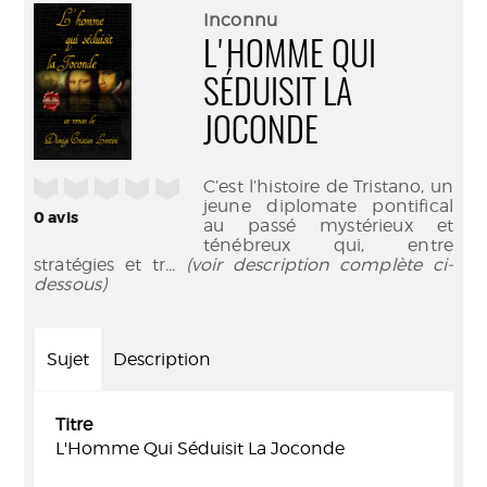
(Nouve
par
Inconnu
fenêtr
mail
L'HOMME QUI
SÉDUISIT LA
JOCONDE
/5
C’est l’histoire de Tristano, un
jeune diplomate pontifical
0
avis
au passé mystérieux et
ténébreux qui, entre
stratégies et tr
... (voir description complète ci-
dessous)
Sujet
Description
Titre
L'Homme Qui Séduisit La Joconde