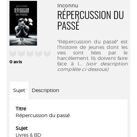
(Nouve
par
Inconnu
fenêtr
mail
RÉPERCUSSION DU
PASSÉ
"Répercussion du passé" est
l’histoire de jeunes dont les
/5
vies sont liées par le
harcèlement. Ils doivent faire
0
avis
face à l
... (voir description
complète ci-dessous)
Sujet
Description
Titre
Répercussion du passé
Sujet
Livres & BD