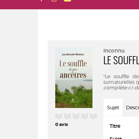
Inconnu
LE SOUFF
"Le souffle d
surnaturelles q
complète ci-d
Sujet
Descr
/5
0
avis
Titre