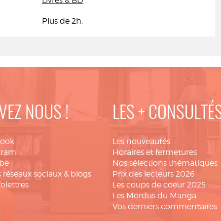
Livres & BD
Plus de 2h.
VEZ NOUS !
LES + CONSULTÉ
book
Les nouveautés
gram
Horaires et fermetures
be
Nos sélections thématiques
 réseaux sociaux & blogs
Prix des lecteurs 2026
folettres
Les coups de coeur 2025
Les Mordus du Manga
Vos derniers commentaires