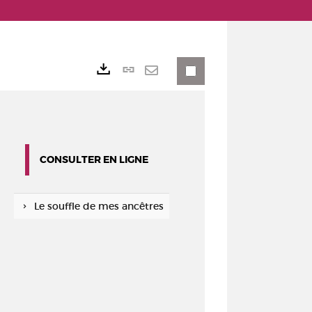
Lien
Exports
permanent
Envoyer
(Nouvelle
par
fenêtre)
mail
CONSULTER EN LIGNE
Le souffle de mes ancêtres