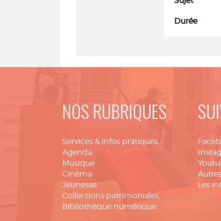
Sujet
Durée
NOS RUBRIQUES
SUI
Services & infos pratiques
Face
Agenda
Insta
Musique
Youtu
Cinéma
Autres
Jeunesse
Les in
Collections patrimoniales
Bibliothèque numérique