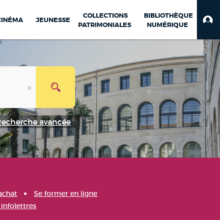
COLLECTIONS
BIBLIOTHÈQUE
CINÉMA
JEUNESSE
PATRIMONIALES
NUMÉRIQUE
Recherche avancée
achat
Se former en ligne
infolettres