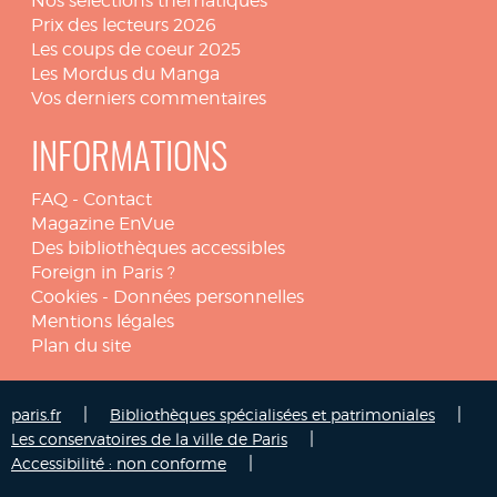
Nos sélections thématiques
Prix des lecteurs 2026
Les coups de coeur 2025
Les Mordus du Manga
Vos derniers commentaires
INFORMATIONS
FAQ
-
Contact
Magazine EnVue
Des bibliothèques accessibles
Foreign in Paris ?
Cookies
-
Données personnelles
Mentions légales
Plan du site
|
|
paris.fr
Bibliothèques spécialisées et patrimoniales
|
Les conservatoires de la ville de Paris
|
Accessibilité : non conforme