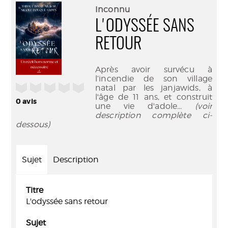
(Nouve
par
Inconnu
fenêtr
mail
L'ODYSSÉE SANS
RETOUR
Après avoir survécu à
l’incendie de son village
/5
natal par les janjawids, à
l'âge de 11 ans, et construit
0
avis
une vie d'adole
... (voir
description complète ci-
dessous)
Sujet
Description
Titre
L'odyssée sans retour
Sujet